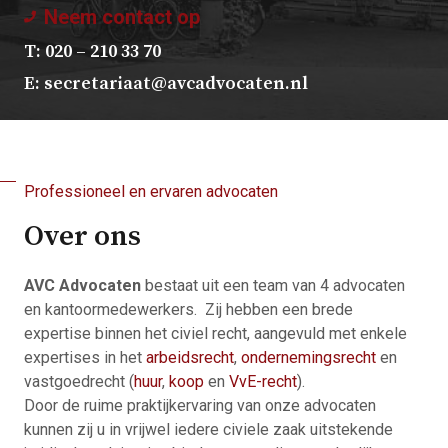
Neem contact op
T: 020 – 210 33 70
E:
secretariaat@avcadvocaten.nl
Professioneel en ervaren advocaten
Over ons
AVC Advocaten
bestaat uit een team van 4 advocaten
en kantoormedewerkers. Zij hebben een brede
expertise binnen het civiel recht, aangevuld met enkele
expertises in het
arbeidsrecht
,
ondernemingsrecht
en
vastgoedrecht (
huur
,
koop
en
VvE-recht
).
Door de ruime praktijkervaring van onze advocaten
kunnen zij u in vrijwel iedere civiele zaak uitstekende